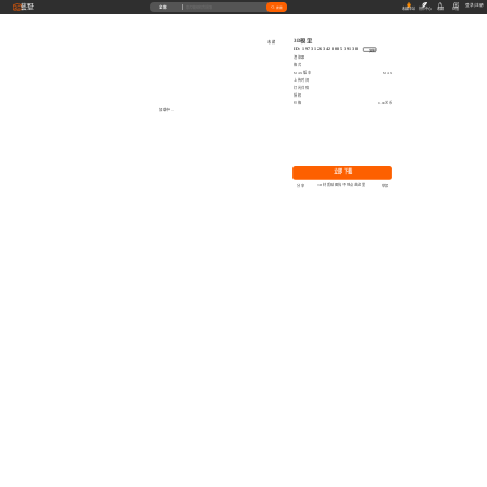
藝墅
登录
|
注册
全部
搜索
收藏本站
创作中心
收藏
充值
3D模型
收藏
ID: 1973126342808539138
复制
渲染器
格式
MAX版本
MAX
上传时间
灯光详情
授权
价格
0.00艺币
加载中...
立即下载
3D材质贴图找不到点击这里
分享
举报