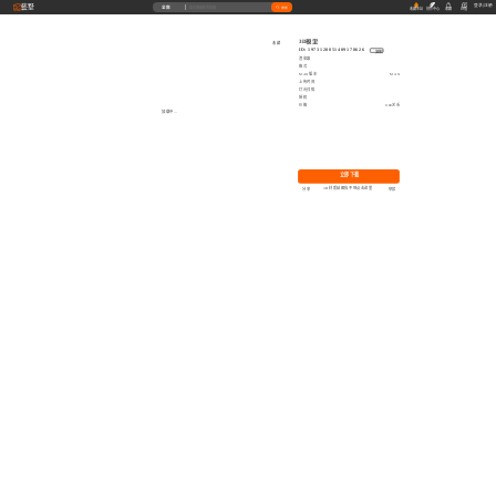
藝墅
登录
|
注册
全部
搜索
收藏本站
创作中心
收藏
充值
3D模型
收藏
ID: 1973128851409178626
复制
渲染器
格式
MAX版本
MAX
上传时间
灯光详情
授权
价格
0.00艺币
加载中...
立即下载
3D材质贴图找不到点击这里
分享
举报