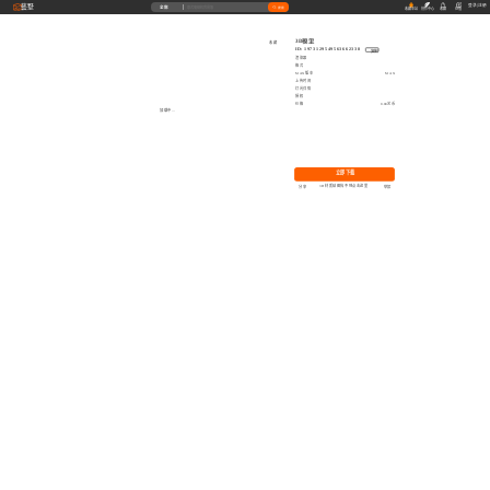
藝墅
登录
|
注册
全部
搜索
收藏本站
创作中心
收藏
充值
3D模型
收藏
ID: 1973129549563662338
复制
渲染器
格式
MAX版本
MAX
上传时间
灯光详情
授权
价格
0.00艺币
加载中...
立即下载
3D材质贴图找不到点击这里
分享
举报