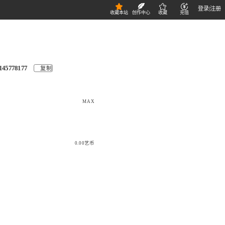
登录
|
注册
收藏本站
创作中心
收藏
充值
145778177
复制
MAX
0.00艺币