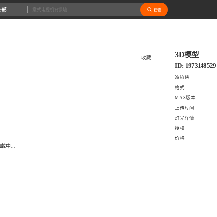
全部
搜索
3D模型
收藏
ID: 1973148529
渲染器
格式
MAX版本
上传时间
灯光详情
授权
价格
载中...