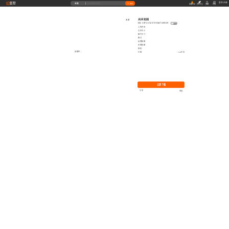
藝墅
登录
|
注册
全部
搜索
收藏本站
创作中心
收藏
充值
高清贴图
收藏
ID: 1973152373504749569
复制
上传时间
文件大小
图片尺寸
格式
品牌贴图
无缝贴图
授权
加载中...
价格
0.00艺币
立即下载
分享
举报