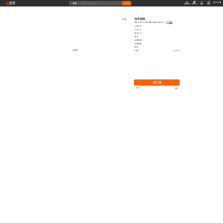
藝墅
登录
|
注册
全部
搜索
收藏本站
创作中心
收藏
充值
高清贴图
收藏
ID: 1973152406266458113
复制
上传时间
文件大小
图片尺寸
格式
品牌贴图
无缝贴图
授权
加载中...
价格
0.00艺币
立即下载
分享
举报