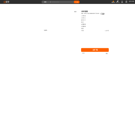
藝墅
登录
|
注册
全部
搜索
收藏本站
创作中心
收藏
充值
高清贴图
收藏
ID: 1973152589091975169
复制
上传时间
文件大小
图片尺寸
格式
品牌贴图
无缝贴图
授权
加载中...
价格
0.00艺币
立即下载
分享
举报