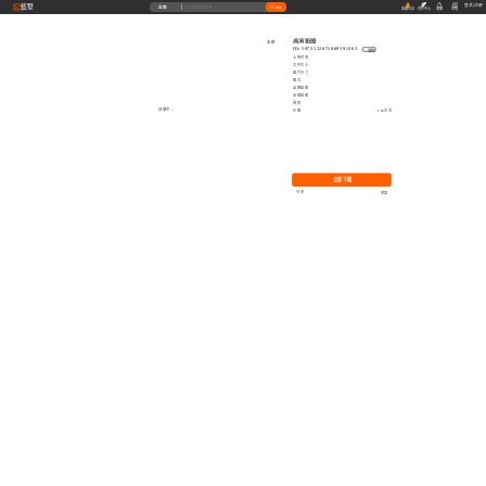
藝墅
登录
|
注册
全部
搜索
收藏本站
创作中心
收藏
充值
高清贴图
收藏
ID: 1973152871989391362
复制
上传时间
文件大小
图片尺寸
格式
品牌贴图
无缝贴图
授权
加载中...
价格
0.00艺币
立即下载
分享
举报