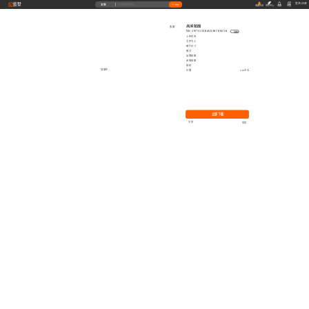
藝墅
登录
|
注册
全部
搜索
收藏本站
创作中心
收藏
充值
高清贴图
收藏
ID: 1973153045830709250
复制
上传时间
文件大小
图片尺寸
格式
品牌贴图
无缝贴图
授权
加载中...
价格
0.00艺币
立即下载
分享
举报