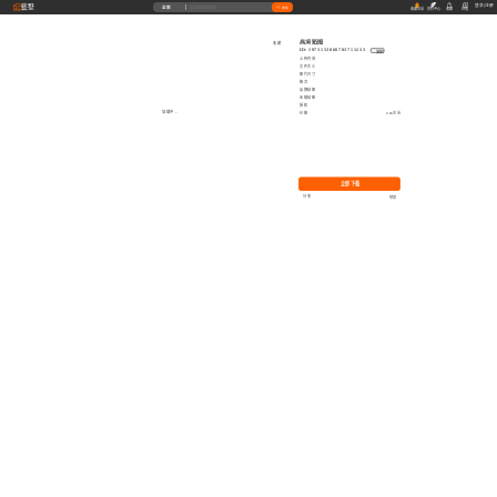
藝墅
登录
|
注册
全部
搜索
收藏本站
创作中心
收藏
充值
高清贴图
收藏
ID: 1973153060703711233
复制
上传时间
文件大小
图片尺寸
格式
品牌贴图
无缝贴图
授权
加载中...
价格
0.00艺币
立即下载
分享
举报