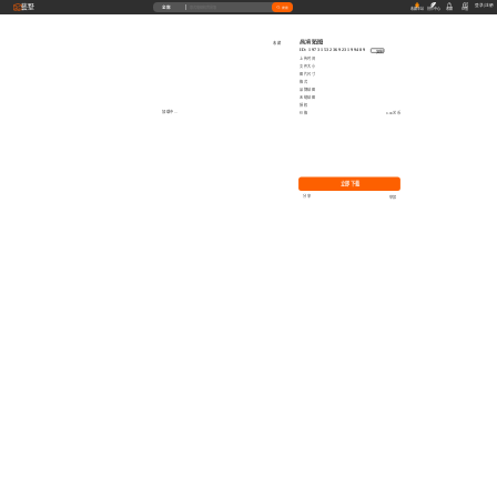
藝墅
登录
|
注册
全部
搜索
收藏本站
创作中心
收藏
充值
高清贴图
收藏
ID: 1973153236923199489
复制
上传时间
文件大小
图片尺寸
格式
品牌贴图
无缝贴图
授权
加载中...
价格
0.00艺币
立即下载
分享
举报