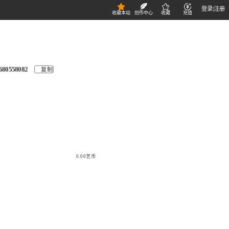
登录
|
注册
收藏本站
创作中心
收藏
充值
680558082
复制
0.00艺币