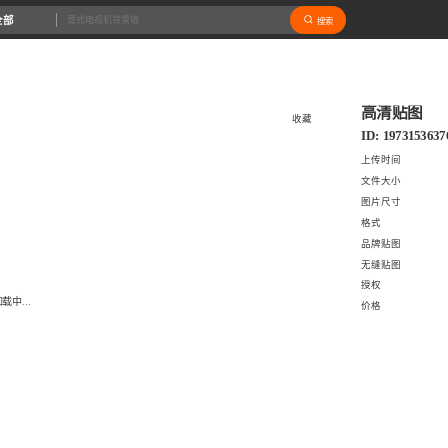
全部
搜索
高清贴图
收藏
ID: 1973153637
上传时间
文件大小
图片尺寸
格式
品牌贴图
无缝贴图
授权
载中...
价格