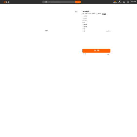
藝墅
登录
|
注册
全部
搜索
收藏本站
创作中心
收藏
充值
高清贴图
收藏
ID: 1973154575921197057
复制
上传时间
文件大小
图片尺寸
格式
品牌贴图
无缝贴图
授权
加载中...
价格
0.00艺币
立即下载
分享
举报