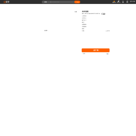
藝墅
登录
|
注册
全部
搜索
收藏本站
创作中心
收藏
充值
高清贴图
收藏
ID: 1973154619957194754
复制
上传时间
文件大小
图片尺寸
格式
品牌贴图
无缝贴图
授权
加载中...
价格
0.00艺币
立即下载
分享
举报