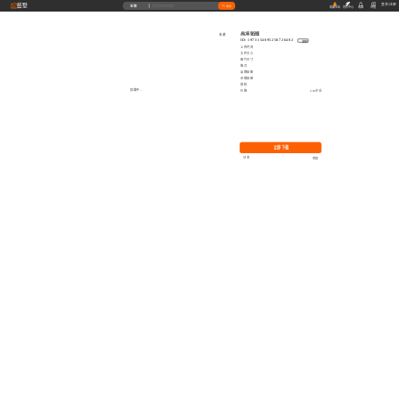
藝墅
登录
|
注册
全部
搜索
收藏本站
创作中心
收藏
充值
高清贴图
收藏
ID: 1973154895258726402
复制
上传时间
文件大小
图片尺寸
格式
品牌贴图
无缝贴图
授权
加载中...
价格
0.00艺币
立即下载
分享
举报