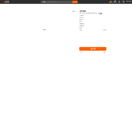
藝墅
登录
|
注册
全部
搜索
收藏本站
创作中心
收藏
充值
高清贴图
收藏
ID: 1973154969325940738
复制
上传时间
文件大小
图片尺寸
格式
品牌贴图
无缝贴图
授权
加载中...
价格
0.00艺币
立即下载
分享
举报