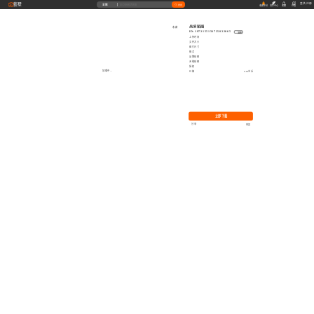
藝墅
登录
|
注册
全部
搜索
收藏本站
创作中心
收藏
充值
高清贴图
收藏
ID: 1973155156735832065
复制
上传时间
文件大小
图片尺寸
格式
品牌贴图
无缝贴图
授权
加载中...
价格
0.00艺币
立即下载
分享
举报