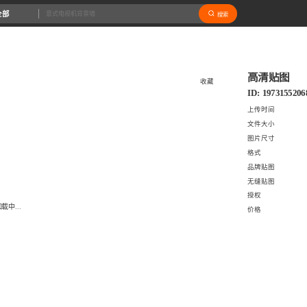
全部
搜索
高清贴图
收藏
ID: 1973155206
上传时间
文件大小
图片尺寸
格式
品牌贴图
无缝贴图
授权
载中...
价格