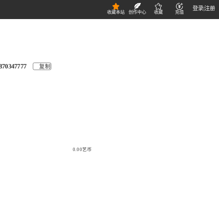
登录
|
注册
收藏本站
创作中心
收藏
充值
870347777
复制
0.00艺币