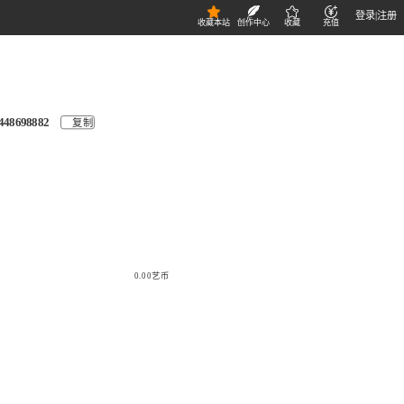
登录
|
注册
收藏本站
创作中心
收藏
充值
448698882
复制
0.00艺币