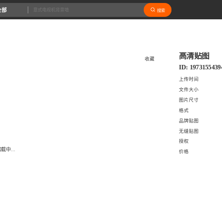
全部
搜索
高清贴图
收藏
ID: 1973155439
上传时间
文件大小
图片尺寸
格式
品牌贴图
无缝贴图
授权
载中...
价格