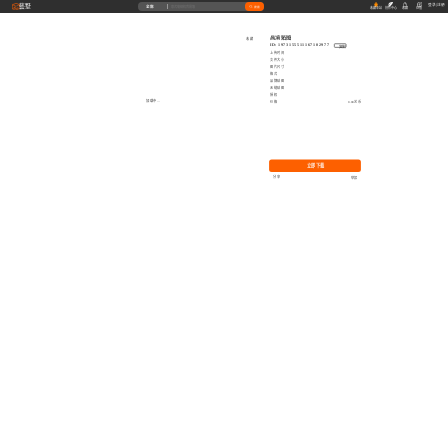
藝墅
登录
|
注册
全部
搜索
收藏本站
创作中心
收藏
充值
高清贴图
收藏
ID: 1973155511167102977
复制
上传时间
文件大小
图片尺寸
格式
品牌贴图
无缝贴图
授权
加载中...
价格
0.00艺币
立即下载
分享
举报