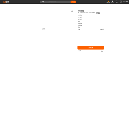
藝墅
登录
|
注册
全部
搜索
收藏本站
创作中心
收藏
充值
高清贴图
收藏
ID: 1973155784426008578
复制
上传时间
文件大小
图片尺寸
格式
品牌贴图
无缝贴图
授权
加载中...
价格
0.00艺币
立即下载
分享
举报