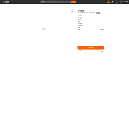
藝墅
登录
|
注册
全部
搜索
收藏本站
创作中心
收藏
充值
高清贴图
收藏
ID: 1973156130502225922
复制
上传时间
文件大小
图片尺寸
格式
品牌贴图
无缝贴图
授权
加载中...
价格
0.00艺币
立即下载
分享
举报