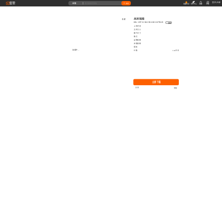
藝墅
登录
|
注册
全部
搜索
收藏本站
创作中心
收藏
充值
高清贴图
收藏
ID: 1973156191265107969
复制
上传时间
文件大小
图片尺寸
格式
品牌贴图
无缝贴图
授权
加载中...
价格
0.00艺币
立即下载
分享
举报