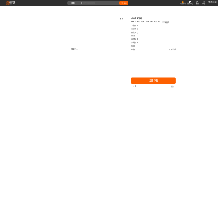
藝墅
登录
|
注册
全部
搜索
收藏本站
创作中心
收藏
充值
高清贴图
收藏
ID: 1973156417669443585
复制
上传时间
文件大小
图片尺寸
格式
品牌贴图
无缝贴图
授权
加载中...
价格
0.00艺币
立即下载
分享
举报