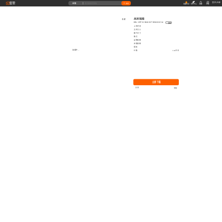
藝墅
登录
|
注册
全部
搜索
收藏本站
创作中心
收藏
充值
高清贴图
收藏
ID: 1973156613719601154
复制
上传时间
文件大小
图片尺寸
格式
品牌贴图
无缝贴图
授权
加载中...
价格
0.00艺币
立即下载
分享
举报