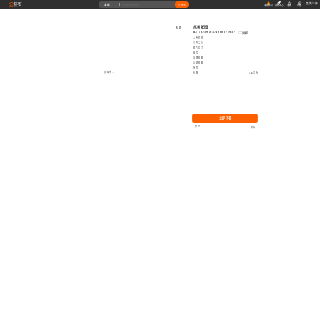
藝墅
登录
|
注册
全部
搜索
收藏本站
创作中心
收藏
充值
高清贴图
收藏
ID: 1973966174600871937
复制
上传时间
文件大小
图片尺寸
格式
品牌贴图
无缝贴图
授权
加载中...
价格
0.00艺币
立即下载
分享
举报