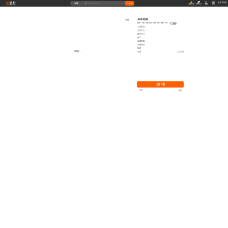
藝墅
登录
|
注册
全部
搜索
收藏本站
创作中心
收藏
充值
高清贴图
收藏
ID: 1974005455973306370
复制
上传时间
文件大小
图片尺寸
格式
品牌贴图
无缝贴图
授权
加载中...
价格
0.00艺币
立即下载
分享
举报