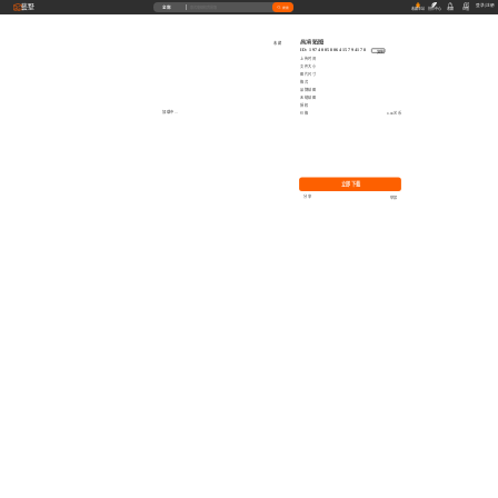
藝墅
登录
|
注册
全部
搜索
收藏本站
创作中心
收藏
充值
高清贴图
收藏
ID: 1974005806415794178
复制
上传时间
文件大小
图片尺寸
格式
品牌贴图
无缝贴图
授权
加载中...
价格
0.00艺币
立即下载
分享
举报