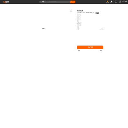
藝墅
登录
|
注册
全部
搜索
收藏本站
创作中心
收藏
充值
高清贴图
收藏
ID: 1974005817543282690
复制
上传时间
文件大小
图片尺寸
格式
品牌贴图
无缝贴图
授权
加载中...
价格
0.00艺币
立即下载
分享
举报