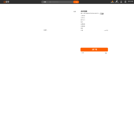
藝墅
登录
|
注册
全部
搜索
收藏本站
创作中心
收藏
充值
高清贴图
收藏
ID: 1974005857053626370
复制
上传时间
文件大小
图片尺寸
格式
品牌贴图
无缝贴图
授权
加载中...
价格
0.00艺币
立即下载
分享
举报