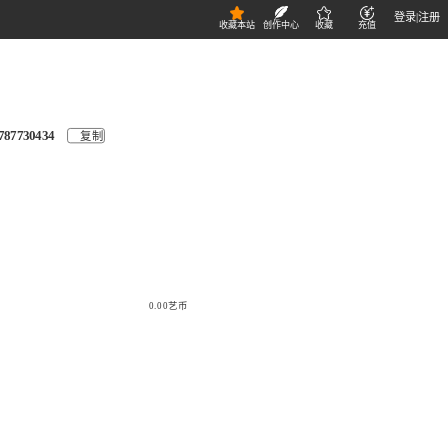
登录
|
注册
收藏本站
创作中心
收藏
充值
787730434
复制
0.00艺币