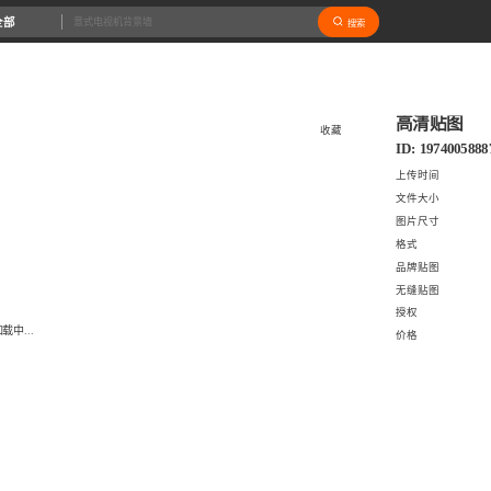
全部
搜索
高清贴图
收藏
ID: 1974005888
上传时间
文件大小
图片尺寸
格式
品牌贴图
无缝贴图
授权
载中...
价格