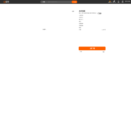
藝墅
登录
|
注册
全部
搜索
收藏本站
创作中心
收藏
充值
高清贴图
收藏
ID: 1974005966201999362
复制
上传时间
文件大小
图片尺寸
格式
品牌贴图
无缝贴图
授权
加载中...
价格
0.00艺币
立即下载
分享
举报