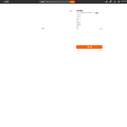
藝墅
登录
|
注册
全部
搜索
收藏本站
创作中心
收藏
充值
高清贴图
收藏
ID: 1974006513470590977
复制
上传时间
文件大小
图片尺寸
格式
品牌贴图
无缝贴图
授权
加载中...
价格
0.00艺币
立即下载
分享
举报