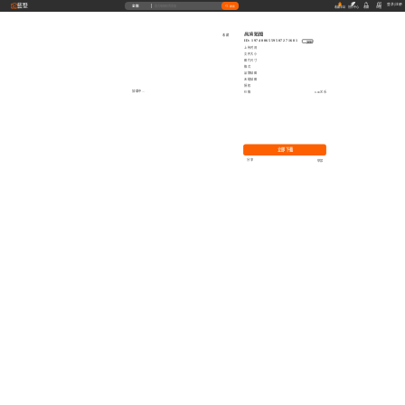
藝墅
登录
|
注册
全部
搜索
收藏本站
创作中心
收藏
充值
高清贴图
收藏
ID: 1974006559507271681
复制
上传时间
文件大小
图片尺寸
格式
品牌贴图
无缝贴图
授权
加载中...
价格
0.00艺币
立即下载
分享
举报