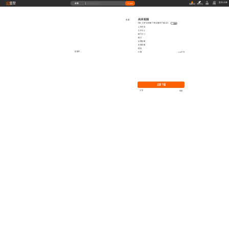
藝墅
登录
|
注册
全部
搜索
收藏本站
创作中心
收藏
充值
高清贴图
收藏
ID: 1974006739400970242
复制
上传时间
文件大小
图片尺寸
格式
品牌贴图
无缝贴图
授权
加载中...
价格
0.00艺币
立即下载
分享
举报