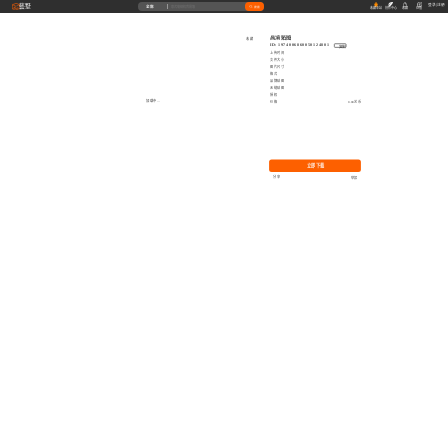
藝墅
登录
|
注册
全部
搜索
收藏本站
创作中心
收藏
充值
高清贴图
收藏
ID: 1974006860050124801
复制
上传时间
文件大小
图片尺寸
格式
品牌贴图
无缝贴图
授权
加载中...
价格
0.00艺币
立即下载
分享
举报