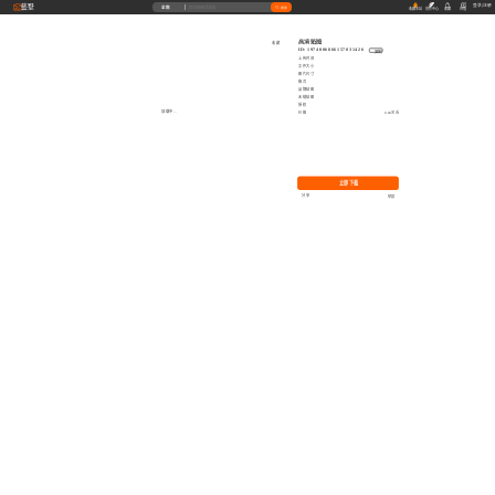
藝墅
登录
|
注册
全部
搜索
收藏本站
创作中心
收藏
充值
高清贴图
收藏
ID: 1974006866157031426
复制
上传时间
文件大小
图片尺寸
格式
品牌贴图
无缝贴图
授权
加载中...
价格
0.00艺币
立即下载
分享
举报