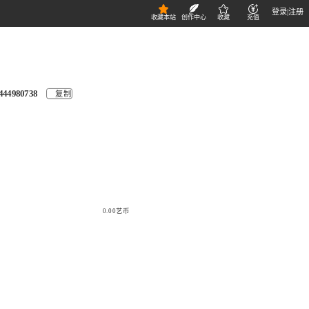
登录
|
注册
收藏本站
创作中心
收藏
充值
444980738
复制
0.00艺币