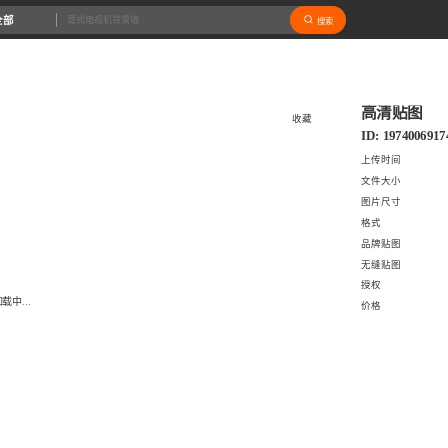
全部
搜索
高清贴图
收藏
ID: 1974006917
上传时间
文件大小
图片尺寸
格式
品牌贴图
无缝贴图
授权
载中...
价格