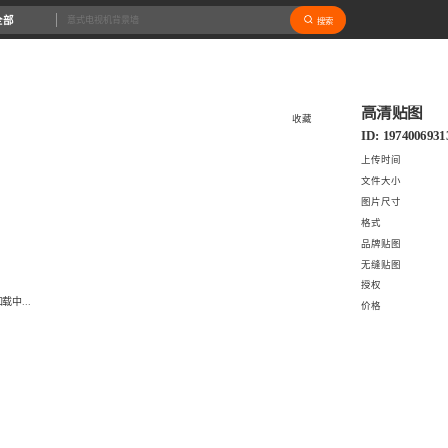
全部
搜索
高清贴图
收藏
ID: 1974006931
上传时间
文件大小
图片尺寸
格式
品牌贴图
无缝贴图
授权
载中...
价格