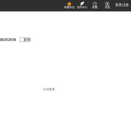
登录
|
注册
收藏本站
创作中心
收藏
充值
382652930
复制
0.00艺币