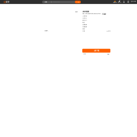
藝墅
登录
|
注册
全部
搜索
收藏本站
创作中心
收藏
充值
高清贴图
收藏
ID: 1974007076165832705
复制
上传时间
文件大小
图片尺寸
格式
品牌贴图
无缝贴图
授权
加载中...
价格
0.00艺币
立即下载
分享
举报