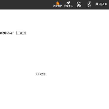
登录
|
注册
收藏本站
创作中心
收藏
充值
482092546
复制
0.00艺币