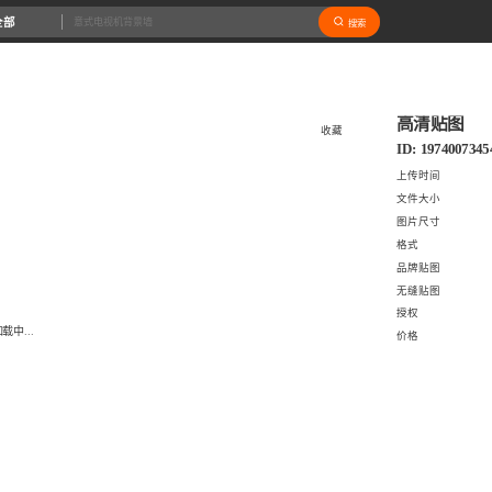
全部
搜索
高清贴图
收藏
ID: 1974007345
上传时间
文件大小
图片尺寸
格式
品牌贴图
无缝贴图
授权
载中...
价格