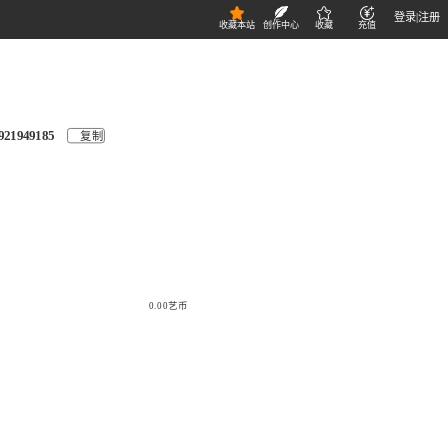
登录
|
注册
收藏本站
创作中心
收藏
充值
921949185
复制
0.00艺币