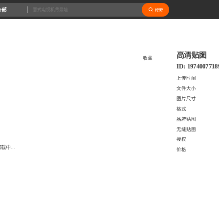
全部
搜索
高清贴图
收藏
ID: 1974007718
上传时间
文件大小
图片尺寸
格式
品牌贴图
无缝贴图
授权
载中...
价格