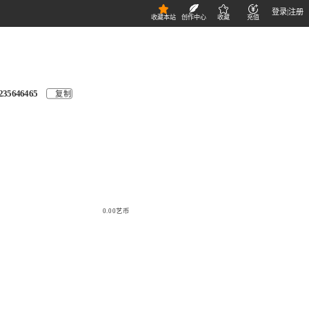
登录
|
注册
收藏本站
创作中心
收藏
充值
235646465
复制
0.00艺币