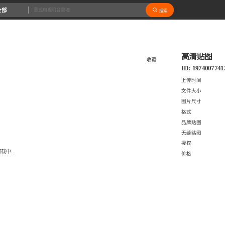
全部
搜索
高清贴图
收藏
ID: 1974007741
上传时间
文件大小
图片尺寸
格式
品牌贴图
无缝贴图
授权
载中...
价格