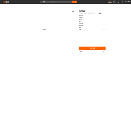
藝墅
登录
|
注册
全部
搜索
收藏本站
创作中心
收藏
充值
高清贴图
收藏
ID: 1974007854913867778
复制
上传时间
文件大小
图片尺寸
格式
品牌贴图
无缝贴图
授权
加载中...
价格
0.00艺币
立即下载
分享
举报