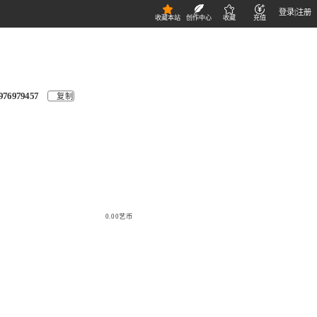
登录
|
注册
收藏本站
创作中心
收藏
充值
976979457
复制
0.00艺币