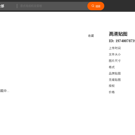
全部
搜索
高清贴图
收藏
ID: 1974007873
上传时间
文件大小
图片尺寸
格式
品牌贴图
无缝贴图
授权
载中...
价格