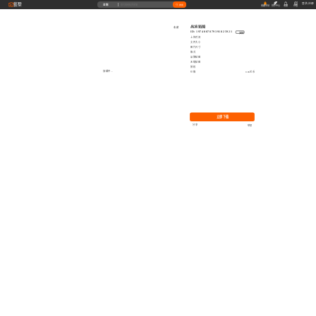
藝墅
登录
|
注册
全部
搜索
收藏本站
创作中心
收藏
充值
高清贴图
收藏
ID: 1974007879391825921
复制
上传时间
文件大小
图片尺寸
格式
品牌贴图
无缝贴图
授权
加载中...
价格
0.00艺币
立即下载
分享
举报