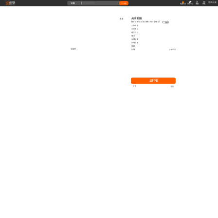
藝墅
登录
|
注册
全部
搜索
收藏本站
创作中心
收藏
充值
高清贴图
收藏
ID: 1974074669576749057
复制
上传时间
文件大小
图片尺寸
格式
品牌贴图
无缝贴图
授权
加载中...
价格
0.00艺币
立即下载
分享
举报