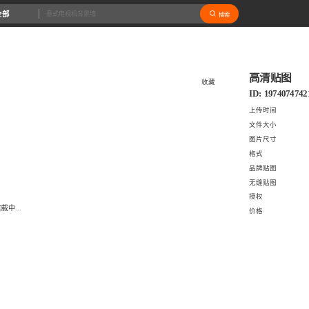
全部
搜索
高清贴图
收藏
ID: 1974074742
上传时间
文件大小
图片尺寸
格式
品牌贴图
无缝贴图
授权
载中...
价格