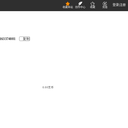
登录
|
注册
收藏本站
创作中心
收藏
充值
163374081
复制
0.00艺币