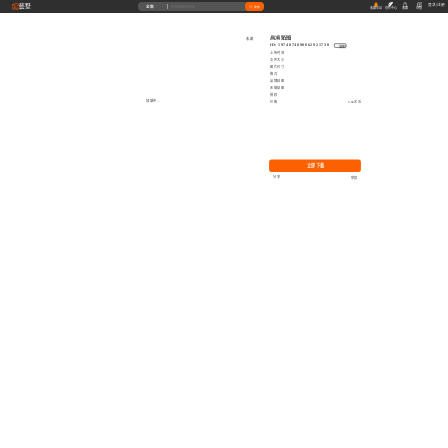
藝墅
登录
|
注册
全部
搜索
收藏本站
创作中心
收藏
充值
高清贴图
收藏
ID: 1974074890062921730
复制
上传时间
文件大小
图片尺寸
格式
品牌贴图
无缝贴图
授权
加载中...
价格
0.00艺币
立即下载
分享
举报