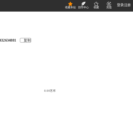
登录
|
注册
收藏本站
创作中心
收藏
充值
432634881
复制
0.00艺币