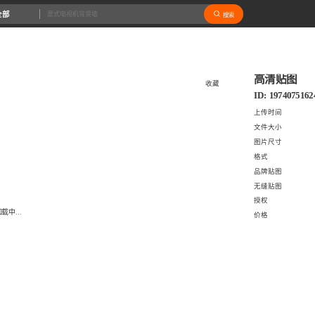
全部
搜索
高清贴图
收藏
ID: 1974075162
上传时间
文件大小
图片尺寸
格式
品牌贴图
无缝贴图
授权
载中...
价格